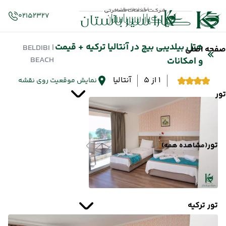
02152327
هتل بیلدیبی بیچ در آنتالیا ترکیه + قیمت
| BELDIBI
صفحه اصلی
BEACH
و امکانات
1 از 5
آنتالیا
نمایش موقعیت روی نقشه
تور
تور
(مشاهده همه)
تور ترکیه