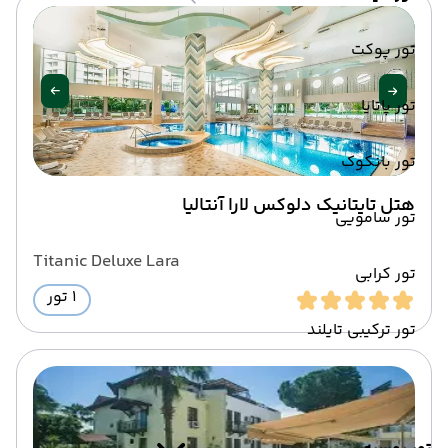
تور پوکت
تور پاتایا
تور بانکوک
هتل تایتانیک دلوکس لارا آنتالیا
تور سامویی
Titanic Deluxe Lara
تور کرابی
1 تور
تور ترکیبی تایلند