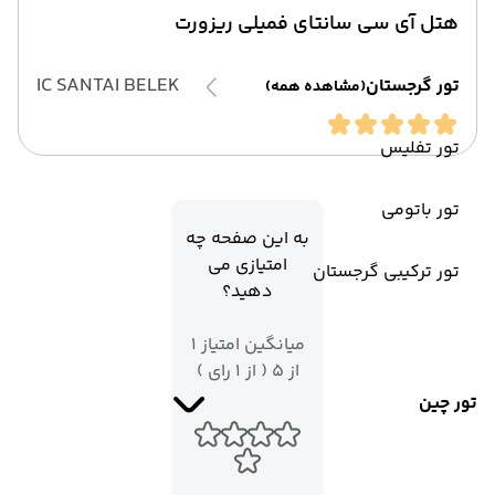
هتل آی سی سانتای فمیلی ریزورت
IC SANTAI BELEK
تور گرجستان
(مشاهده همه)
تور تفلیس
تور باتومی
به این صفحه چه
امتیازی می
تور ترکیبی گرجستان
دهید؟
میانگین امتیاز 1
از 5 ( از 1 رای )
تور چین