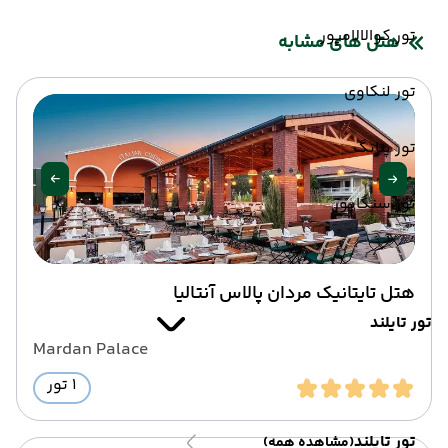
تور کوالالامپور
هتل های مشابه
تور لنکاوی
تور پنانگ
تور سنگاپور
هتل تایتانیک مردان پالاس آنتالیا
تور تایلند
Mardan Palace
1 تور
تور تایلند
(مشاهده همه)