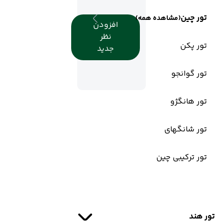
تور چین
(مشاهده همه)
افزودن
نظر
تور پکن
جدید
تور گوانجو
تور هانگژو
تور شانگهای
تور ترکیبی چین
تور هند