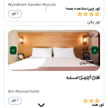
Wyndham Garden Muscat
تور چین
(مشاهده همه)
1 تور
تور پکن
تور گوانجو
تور هانگژو
تور شانگهای
تور ترکیبی چین
هتل ایبیس مسقط
Ibis Muscat hotel
1 تور
تور هند