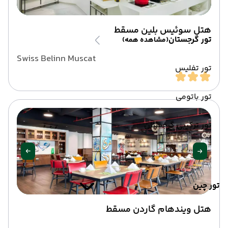
هتل سوئیس بلین مسقط
تور گرجستان
(مشاهده همه)
Swiss Belinn Muscat
تور تفلیس
تور باتومی
تور ترکیبی گرجستان
تور چین
هتل ویندهام گاردن مسقط