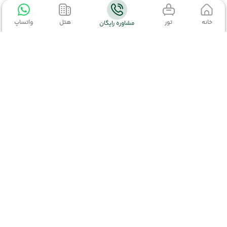
خانه
تور
هتل
واتساپ
مشاوره رایگان
تور ایرانگردی
تور ایرانگردی
(مشاهده همه)
اطلاعات تماس
تور چابهار
02152327
02191003363
تور کیش
kiyaraseir@gmail.com
تهران-خیابان ولیعصر،ابتدای خیابان مطهری بعد از
تور مشهد
خیابان سربداران،پلاک 458 ، طبقه 2
تور قشم