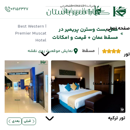
02152327
| Best Western
صفحه اصلی
هتل بست وسترن پریمیر در
Premier Muscat
مسقط عمان + قیمت و امکانات
Hotel
مسقط
نمایش موقعیت روی نقشه
تور
تور
(مشاهده همه)
تور ترکیه
قبلی
بعدی