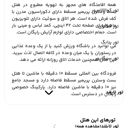
همه اقامتگاه های مجهز به تهویه مطبوع در هتل
تور کوالالامپور
بست وسترن پریمیر مسقط دارای دکوراسیون مدرن با
کف فرش شده است. هر اتاق و سوئیت دارای تلویزیون
ماهواره ای صفحه تخت 42 اینچی، کمد لباس و مینی بار
تور لنکاوی
است. حمام اختصاصی دارای لوازم آرایش رایگان است.
تور پنانگ
می توانید در باشگاه ورزش کنید یا از یک وعده غذایی
در رستوران یا یک میان وعده در کافه اتصال لذت ببرید.
تور سنگاپور
این هتل همچنین خدمات اتاق روزانه ارائه می دهد.
فرودگاه بین المللی مسقط 10 دقیقه با ماشین تا هتل
بست وسترن پریمیر مسقط فاصله دارد و مسجد جامع
نیز 10 دقیقه با ماشین فاصله دارد. پارکینگ خصوصی
تور تایلند
رایگان در دسترس است.
تورهای این هتل
تور تایلند
(مشاهده همه)