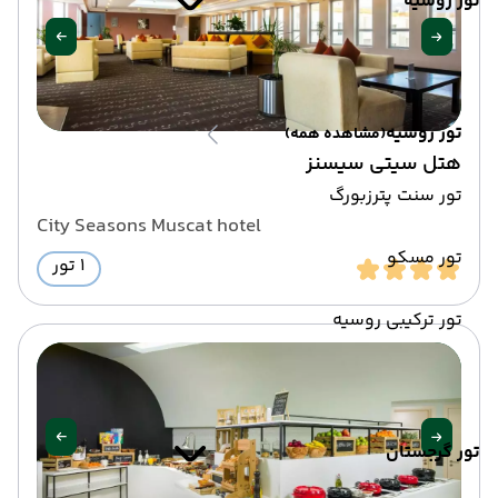
تور روسیه
تور روسیه
(مشاهده همه)
هتل سیتی سیسنز
تور سنت پترزبورگ
City Seasons Muscat hotel
تور مسکو
1 تور
تور ترکیبی روسیه
تور گرجستان