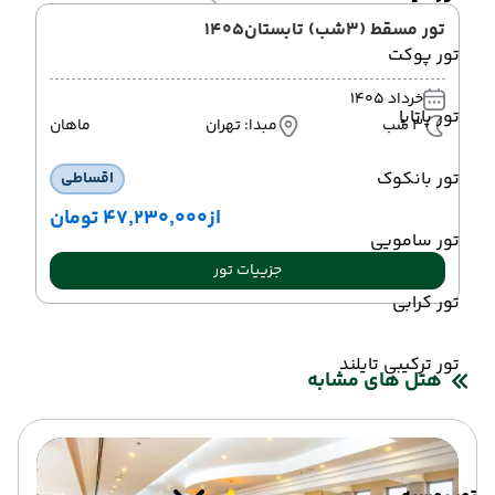
تور مسقط (3شب) تابستان1405
تور پوکت
خرداد 1405
تور پاتایا
3 شب
مبدا: تهران
ماهان
تور بانکوک
اقساطی
از
۴۷٬۲۳۰٬۰۰۰ تومان
تور سامویی
جزییات تور
تور کرابی
تور ترکیبی تایلند
هتل های مشابه