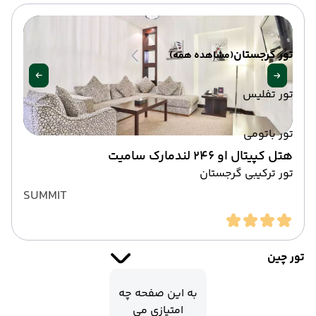
تور گرجستان
(مشاهده همه)
تور تفلیس
تور باتومی
هتل کپیتال او 246 لندمارک سامیت
تور ترکیبی گرجستان
SUMMIT
تور چین
به این صفحه چه
امتیازی می