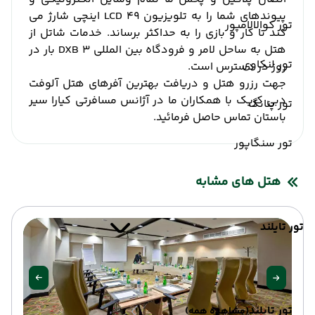
پیوندهای شما را به تلویزیون LCD 49 اینچی شارژ می
تور کوالالامپور
کند تا کار و بازی را به حداکثر برساند
.
خدمات شاتل از
هتل به ساحل لامر و فرودگاه بین المللی DXB 3 بار در
تور لنکاوی
روز در دسترس است.
جهت رزرو هتل و دریافت بهترین آفرهای هتل آلوفت
دبی کریک با همکاران ما در آژانس مسافرتی کیارا سیر
تور پنانگ
باستان تماس حاصل فرمائید.
تور سنگاپور
هتل های مشابه
تور تایلند
تور تایلند
(مشاهده همه)