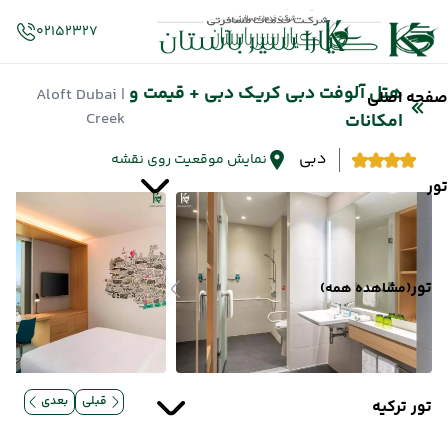
02152327
هتل آلوفت دبی کریک دبی + قیمت و
| Aloft Dubai
صفحه اصلی
Creek
امکانات
دبی
نمایش موقعیت روی نقشه
تور
تور
(مشاهده همه)
قبلی
بعدی
تور ترکیه