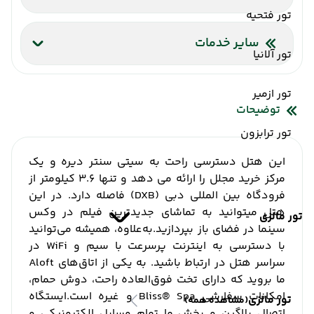
تور فتحیه
اینترنت بیسیم رایگان در لابی
اینترنت بیسیم رایگان در اتاقها
سایر خدمات
تور آلانیا
شاتل فرودگاه
آسانسور
صندوق امانات
تور ازمیر
توضیحات
تور ترابزون
این هتل دسترسی راحت به سیتی سنتر دیره و یک
مرکز خرید مجلل را ارائه می دهد و تنها 3.6 کیلومتر از
فرودگاه بین المللی دبی (DXB) فاصله دارد.
در این
هتل میتوانید به تماشای جدیدترین فیلم در وکس
تور مالزی
سینما در فضای باز بپردازید.
به‌علاوه، همیشه می‌توانید
با دسترسی به اینترنت پرسرعت با سیم و WiFi در
سراسر هتل در ارتباط باشید.
به یکی از اتاق‌های Aloft
ما بروید که دارای تخت فوق‌العاده راحت، دوش حمام،
امکانات سفارشی Bliss® Spa و غیره است.
ایستگاه
تور مالزی
(مشاهده همه)
اتصال پلاگین و پخش ما تمام وسایل الکترونیکی و