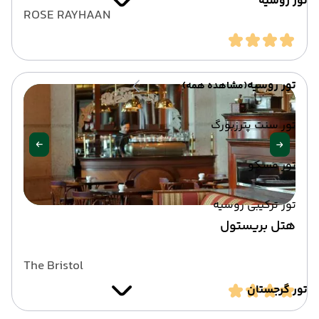
تور روسیه
ROSE RAYHAAN
تور روسیه
(مشاهده همه)
تور سنت پترزبورگ
تور مسکو
تور ترکیبی روسیه
هتل بریستول
The Bristol
تور گرجستان