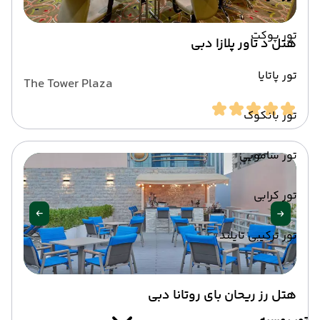
تور پوکت
هتل د تاور پلازا دبی
تور پاتایا
The Tower Plaza
تور بانکوک
تور سامویی
تور کرابی
تور ترکیبی تایلند
هتل رز ریحان بای روتانا دبی