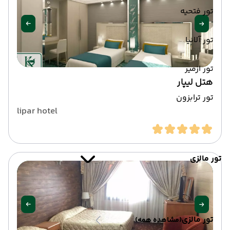
تور فتحیه
تور آلانیا
تور ازمیر
هتل لیپار
تور ترابزون
lipar hotel
تور مالزی
تور مالزی
(مشاهده همه)