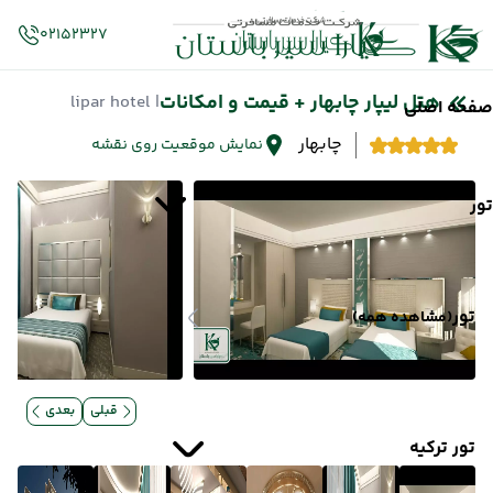
02152327
هتل لیپار چابهار + قیمت و امکانات
| lipar hotel
صفحه اصلی
چابهار
نمایش موقعیت روی نقشه
تور
تور
(مشاهده همه)
قبلی
بعدی
تور ترکیه