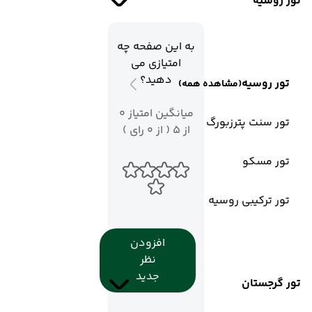
تور روسیه
به این صفحه چه
امتیازی می
دهید؟
تور روسیه
(مشاهده همه)
میانگین امتیاز 0
تور سنت پترزبورگ
از 5 ( از 0 رای )
تور مسکو
تور ترکیبی روسیه
افزودن
نظر
جدید
تور گرجستان