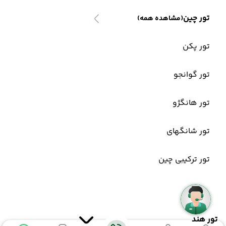
تور چین
(مشاهده همه)
تور پکن
تور گوانجو
تور هانگژو
تور شانگهای
تور ترکیبی چین
تور هند