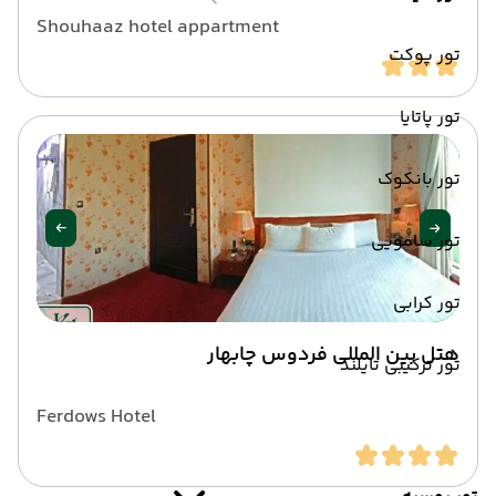
Shouhaaz hotel appartment
تور پوکت
تور پاتایا
تور بانکوک
تور سامویی
تور کرابی
هتل بین المللی فردوس چابهار
تور ترکیبی تایلند
Ferdows Hotel