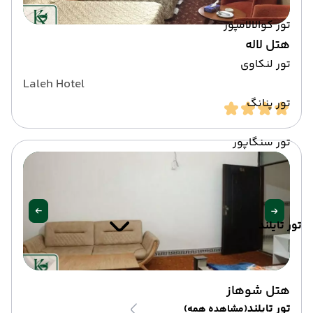
تور کوالالامپور
هتل لاله
تور لنکاوی
Laleh Hotel
تور پنانگ
تور سنگاپور
تور تایلند
هتل شوهاز
تور تایلند
(مشاهده همه)