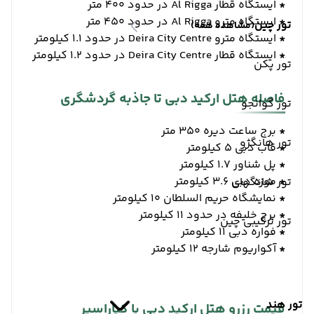
*
ایستگاه قطار Al Rigga در حدود 400 متر
*
ایستگاه مترو Al Rigga در حدود 450 متر
تور چین
(مشاهده همه)
*
ایستگاه مترو Deira City Centre در حدود 1.1 کیلومتر
*
ایستگاه قطار Deira City Centre در حدود 1.2 کیلومتر
تور پکن
فاصله هتل ارکید دبی تا جاذبه گردشگری
تور گوانجو
*
برج ساعت دیره 350 متر
تور هانگژو
*
قاب دبی 5 کیلومتر
*
پل شناور 1.7 کیلومتر
*
موزه دبی 3.6 کیلومتر
تور شانگهای
*
نمایشگاه حریم السلطان 10 کیلومتر
*
برج خلیفه در حدود 11 کیلومتر
تور ترکیبی چین
*
فواره دبی 11 کیلومتر
*
آکواریوم شارجه 12 کیلومتر
تور هند
قیمت رزرو هتل ارکید دبی با کیاراسیر