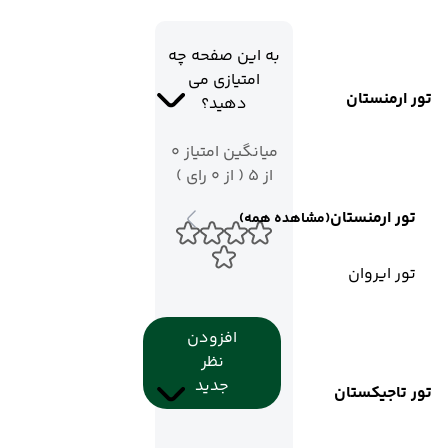
به این صفحه چه
امتیازی می
تور ارمنستان
دهید؟
میانگین امتیاز 0
از 5 ( از 0 رای )
تور ارمنستان
(مشاهده همه)
تور ایروان
افزودن
نظر
جدید
تور تاجیکستان