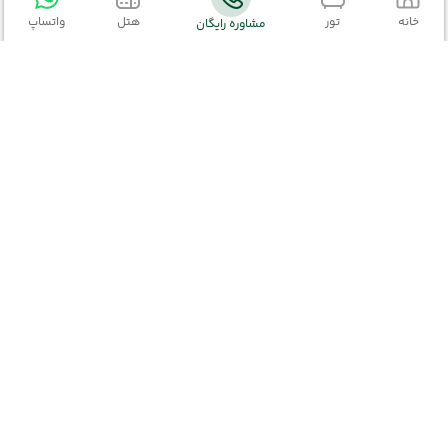
خانه
تور
هتل
واتساپ
مشاوره رایگان
تور قطر
اطلاعات تماس
تور قطر
(مشاهده همه)
02152327
تور دوحه
02191003363
kiyaraseir@gmail.com
تهران-خیابان ولیعصر،ابتدای خیابان مطهری بعد از
خیابان سربداران،پلاک 458 ، طبقه 2
تور امارات