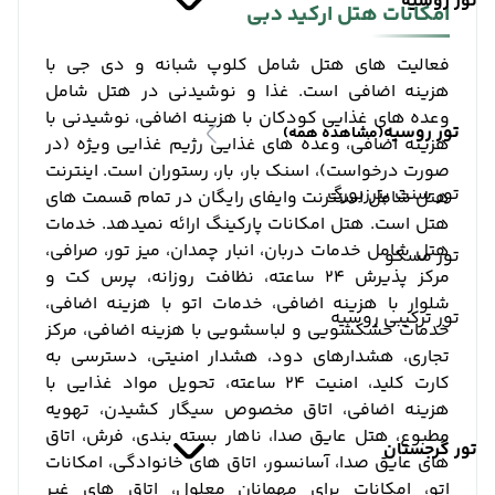
تور روسیه
امکانات هتل ارکید دبی
فعالیت های هتل شامل کلوپ شبانه و دی جی با
هزینه اضافی است. غذا و نوشیدنی در هتل شامل
وعده های غذایی کودکان با هزینه اضافی، نوشیدنی با
تور روسیه
(مشاهده همه)
هزینه اضافی، وعده های غذایی رژیم غذایی ویژه (در
صورت درخواست)، اسنک بار، بار، رستوران است. اینترنت
تور سنت پترزبورگ
هتل شامل اسنترنت وایفای رایگان در تمام قسمت های
هتل است. هتل امکانات پارکینگ ارائه نمیدهد. خدمات
هتل شامل خدمات دربان، انبار چمدان، میز تور، صرافی،
تور مسکو
مرکز پذیرش 24 ساعته، نظافت روزانه، پرس کت و
شلوار با هزینه اضافی، خدمات اتو با هزینه اضافی،
تور ترکیبی روسیه
خدمات خشکشویی و لباسشویی با هزینه اضافی، مرکز
تجاری، هشدارهای دود، هشدار امنیتی، دسترسی به
کارت کلید، امنیت 24 ساعته، تحویل مواد غذایی با
هزینه اضافی، اتاق مخصوص سیگار کشیدن، تهویه
مطبوع، هتل عایق صدا، ناهار بسته بندی، فرش، اتاق
تور گرجستان
های عایق صدا، آسانسور، اتاق های خانوادگی، امکانات
اتو، امکانات برای مهمانان معلول، اتاق های غیر