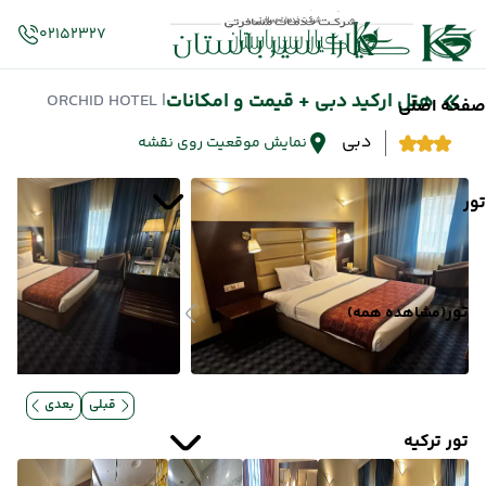
02152327
هتل ارکید دبی + قیمت و امکانات
| ORCHID HOTEL
صفحه اصلی
دبی
نمایش موقعیت روی نقشه
تور
تور
(مشاهده همه)
قبلی
بعدی
تور ترکیه