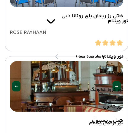
هتل رز ریحان بای روتانا دبی
تور ویتنام
ROSE RAYHAAN
تور ویتنام
(مشاهده همه)
تور دانانگ
تور کروز هالونگ بی
تور هانوی
هتل بریستول
تور ترکیبی ویتنام