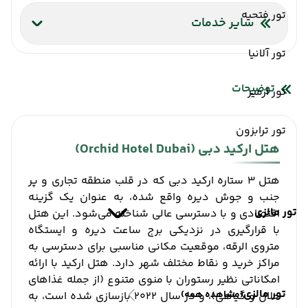
تور فتحیه
سایر خدمات
آسانسور
صندوق امانات
خشکشویی
تور آلانیا
ورود حیوانات خانگی ممنوع
توضیحات
تور ازمیر
تور ترابزون
هتل ارکید دبی (Orchid Hotel Dubai)
هتل ۳ ستاره ارکید دبی که در قلب منطقه تجاری و پر
جنب و جوش دیره واقع شده، به عنوان یک گزینه
تور مالزی
اقتصادی و با دسترسی عالی شناخته می‌شود. این هتل
با قرارگیری در نزدیکی برج ساعت دیره و ایستگاه
متروی الرقه، موقعیت مکانی مناسبی برای دسترسی به
مراکز خرید و نقاط مختلف شهر دارد. هتل ارکید با ارائه
امکاناتی نظیر رستوران با منوی متنوع (از جمله غذاهای
تور مالزی
(مشاهده همه)
حلال و گیاهی)، و در سال ۲۰۲۲ بازسازی شده است، به