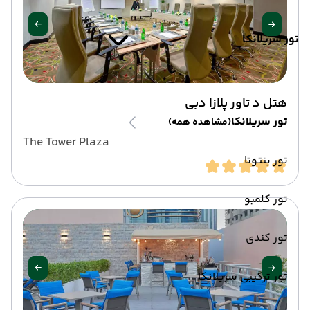
تور سریلانکا
هتل د تاور پلازا دبی
تور سریلانکا
(مشاهده همه)
The Tower Plaza
تور بنتوتا
تور کلمبو
تور کندی
تور ترکیبی سریلانکا