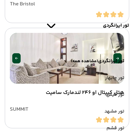
The Bristol
تور ایرانگردی
تور ایرانگردی
(مشاهده همه)
تور چابهار
هتل کپیتال او 246 لندمارک سامیت
تور کیش
SUMMIT
تور مشهد
تور قشم