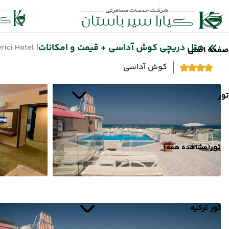
هتل دریچی کوش آداسی + قیمت و امکانات
| Derici Hotel
صفحه اصلی
کوش آداسی
تور
تور
(مشاهده همه)
تور ترکیه