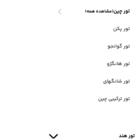
تور چین
(مشاهده همه)
تور پکن
تور گوانجو
تور هانگژو
تور شانگهای
تور ترکیبی چین
تور هند