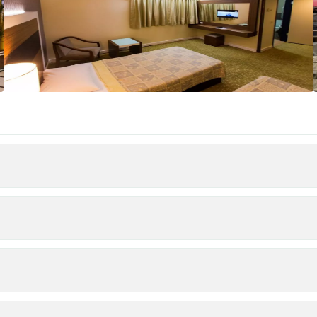
ن
مینی بار
قها