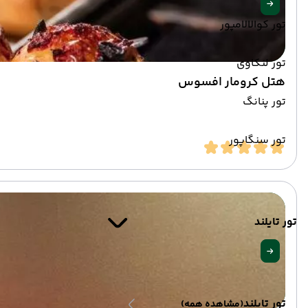
تور کوالالامپور
تور لنکاوی
هتل کرومار افسوس
تور پنانگ
تور سنگاپور
تور تایلند
تور تایلند
(مشاهده همه)