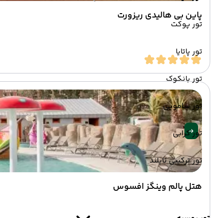
پاین بی هالیدی ریزورت
تور پوکت
تور پاتایا
تور بانکوک
تور سامویی
تور کرابی
تور ترکیبی تایلند
هتل پالم وینگز افسوس