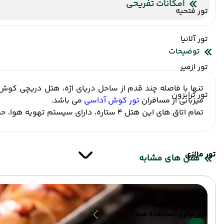
امکانات تفریحی
تور فتحیه
حمام ترکی
تور آلانیا
توضیحات
تور ازمیر
تنها با فاصله چند قدم از ساحل دریای اژه، هتل دریچی کوش آد
تور ترابزون
میزبانی از مسافران
تور کوش آداسی
می باشد.
تمام اتاق های این هتل 4 ستاره، دارای سیستم تهویه هوا، حمام اختصاصی مدرن، تلویزیون و مینی بار می باشند.
تور مالزی
هتل های مشابه
تور مالزی
(مشاهده همه)