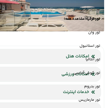
تور ترکیه
(مشاهده همه)
تور وان
تور استانبول
امکانات هتل
تور آنتالیا
خدمات 24 ساعته در اتاق
خشکشویی
ماساژ
بار
رستورا
تور کوش آداسی
امکانات ورزشی
استخر سرباز
استخر سرپوشیده
تنیس
سونا
تور بدروم
خدمات اینترنت
تور مارماریس
اینترنت بیسیم رایگان در لابی
اینترنت بیسیم رایگان در اتا