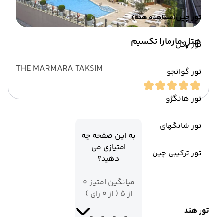
تور چین
(مشاهده همه)
هتل مارمارا تکسیم
تور پکن
THE MARMARA TAKSIM
تور گوانجو
تور هانگژو
تور شانگهای
به این صفحه چه
امتیازی می
تور ترکیبی چین
دهید؟
میانگین امتیاز 0
از 5 ( از 0 رای )
تور هند