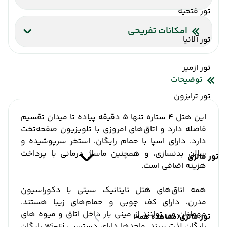
تور فتحیه
اینترنت بیسیم رایگان در لابی
اینترنت بیسیم رایگان در اتاقها
امکانات تفریحی
تور آلانیا
سالن ماساژ
تور ازمیر
توضیحات
تور ترابزون
این هتل 4 ستاره تنها 5 دقیقه پیاده تا میدان تقسیم
فاصله دارد و اتاق‌های امروزی با تلویزیون صفحه‌تخت
دارد. دارای اسپا با حمام رایگان، استخر سرپوشیده و
سالن بدنسازی، و همچنین ماساژ درمانی با پرداخت
تور مالزی
هزینه اضافی است.
همه اتاق‌های هتل تایتانیک سیتی با دکوراسیون
مدرن، دارای کف چوبی و حمام‌های زیبا هستند.
مهمانان می توانند از مینی بار داخل اتاق و میوه های
تور مالزی
(مشاهده همه)
رایگان لذت ببرند. واحدها دارای دسترسی Wi-Fi رایگان