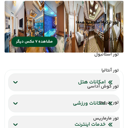
تور ترکیه
(مشاهده همه)
تور وان
مشاهده 7 عکس دیگر
تور استانبول
تور آنتالیا
امکانات هتل
تور کوش آداسی
رستوران
تلویزیون کابلی/ماهواره‌ای
خدمات 24 ساعته در اتاق
سشوار
پارکینگ
تور بدروم
امکانات ورزشی
باشگاه بدنسازی
استخر سرپوشیده
تور مارماریس
خدمات اینترنت