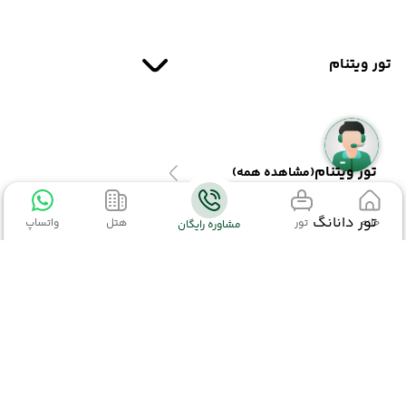
تور ویتنام
تور ویتنام
(مشاهده همه)
تور دانانگ
خانه
تور
هتل
واتساپ
مشاوره رایگان
تور کروز هالونگ بی
تور هانوی
تور ترکیبی ویتنام
اطلاعات تماس