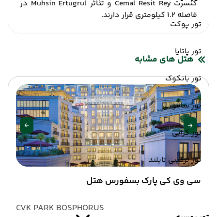
کنسرت Cemal Resit Rey و تئاتر Muhsin Ertugrul در
فاصله 1.2 کیلومتری قرار دارند.
تور پوکت
تور پاتایا
هتل های مشابه
تور بانکوک
تور سامویی
تور کرابی
تور ترکیبی تایلند
سی وی کی پارک بسفورس هتل
CVK PARK BOSPHORUS