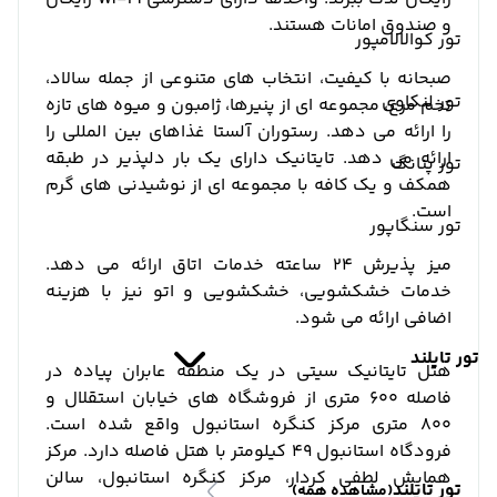
و صندوق امانات هستند.
تور کوالالامپور
صبحانه با کیفیت، انتخاب های متنوعی از جمله سالاد،
تور لنکاوی
تخم مرغ، مجموعه ای از پنیرها، ژامبون و میوه های تازه
را ارائه می دهد. رستوران آلستا غذاهای بین المللی را
ارائه می دهد. تایتانیک دارای یک بار دلپذیر در طبقه
تور پنانگ
همکف و یک کافه با مجموعه ای از نوشیدنی های گرم
است.
تور سنگاپور
میز پذیرش 24 ساعته خدمات اتاق ارائه می دهد.
خدمات خشکشویی، خشکشویی و اتو نیز با هزینه
اضافی ارائه می شود.
تور تایلند
هتل تایتانیک سیتی در یک منطقه عابران پیاده در
فاصله 600 متری از فروشگاه های خیابان استقلال و
800 متری مرکز کنگره استانبول واقع شده است.
فرودگاه استانبول 49 کیلومتر با هتل فاصله دارد. مرکز
همایش لطفی کردار، مرکز کنگره استانبول، سالن
تور تایلند
(مشاهده همه)