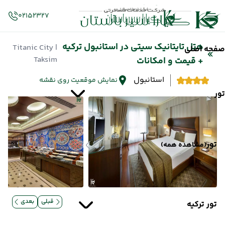
02152327
هتل تایتانیک سیتی در استانبول ترکیه
| Titanic City
صفحه اصلی
Taksim
+ قیمت و امکانات
استانبول
نمایش موقعیت روی نقشه
تور
تور
(مشاهده همه)
قبلی
بعدی
تور ترکیه