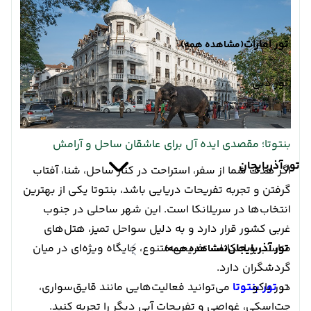
تور امارات
(مشاهده همه)
تور دبی
بنتوتا؛ مقصدی ایده آل برای عاشقان ساحل و آرامش
تور آذربایجان
اگر هدف شما از سفر، استراحت در کنار ساحل، شنا، آفتاب
گرفتن و تجربه تفریحات دریایی باشد، بنتوتا یکی از بهترین
انتخاب‌ها در سریلانکا است. این شهر ساحلی در جنوب
غربی کشور قرار دارد و به دلیل سواحل تمیز، هتل‌های
تور آذربایجان
مناسب و امکانات تفریحی متنوع، جایگاه ویژه‌ای در میان
(مشاهده همه)
گردشگران دارد.
تور باکو
در
تور بنتوتا
می‌توانید فعالیت‌هایی مانند قایق‌سواری،
جت‌اسکی، غواصی و تفریحات آبی دیگر را تجربه کنید.