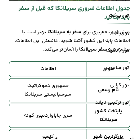
جدول اطلاعات ضروری سریلانکا که قبل از سفر
تور پوکت
باید بدانید
پیش از برنامه‌ریزی برای
سفر به سریلانکا
بهتر است با
تور پاتایا
اطلاعات پایه این کشور آشنا شوید. دانستن این اطلاعات،
برنامه‌ریزی
سفر سریلانکا
را آسان‌تر می‌کند.
تور بانکوک
تور سامویی
عنوان
اطلاعات
تور کرابی
جمهوری دموکراتیک
نام رسمی
سوسیالیستی سریلانکا
تور ترکیبی تایلند
پایتخت کشور
سری جایاواردنپورا کوته
سریلانکا
بزرگ‌ترین شهر
کلمبو