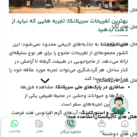
تل های گوا
بهترین تفریحات سریلانکا؛ تجربه هایی که نباید از
ل های آگرا
دست بدهید
تل های جیپور
سریلانکا فقط به جاذبه‌های تاریخی محدود نمی‌شود؛ این
کشور مجموعه‌ای از تفریحات متنوع را برای هر نوع سلیقه‌ای
ارائه می‌دهد. از ماجراجویی در طبیعت گرفته تا آرامش در
کنار ساحل، هر گردشگری می‌تواند تجربه مورد علاقه خود را
در این جزیره پیدا کند.
تل های تاجیکستان
سافاری در پارک‌های ملی سریلانکا:
مشاهده فیل‌ها،
پلنگ‌ها و حیوانات وحشی در محیط طبیعی یکی از
جذاب‌ترین تجربه‌های سفر است.
غواصی و اسنورکلینگ:
آب‌های گرم اقیانوس هند فرصت
هتل های تاجیکستان
(مشاهده همه)
مناسبی برای مشاهده دنیای زیر آب فراهم می‌کنند.
تماشای نهنگ‌ها در میریسا:
یکی از محبوب‌ترین
خانه
تور
هتل
واتساپ
مشاوره رایگان
تل های دوشنبه