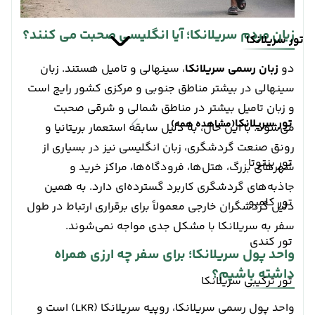
زبان مردم سریلانکا؛ آیا انگلیسی صحبت می کنند؟
تور سریلانکا
دو
زبان رسمی سریلانکا
، سینهالی و تامیل هستند. زبان
سینهالی در بیشتر مناطق جنوبی و مرکزی کشور رایج است
و زبان تامیل بیشتر در مناطق شمالی و شرقی صحبت
تور سریلانکا
(مشاهده همه)
می‌شود. با این حال، به دلیل سابقه استعمار بریتانیا و
رونق صنعت گردشگری، زبان انگلیسی نیز در بسیاری از
تور بنتوتا
شهرهای بزرگ، هتل‌ها، فرودگاه‌ها، مراکز خرید و
جاذبه‌های گردشگری کاربرد گسترده‌ای دارد. به همین
تور کلمبو
دلیل گردشگران خارجی معمولاً برای برقراری ارتباط در طول
سفر به سریلانکا با مشکل جدی مواجه نمی‌شوند.
تور کندی
واحد پول سریلانکا؛ برای سفر چه ارزی همراه
داشته باشیم؟
تور ترکیبی سریلانکا
واحد پول رسمی سریلانکا، روپیه سریلانکا (LKR) است و