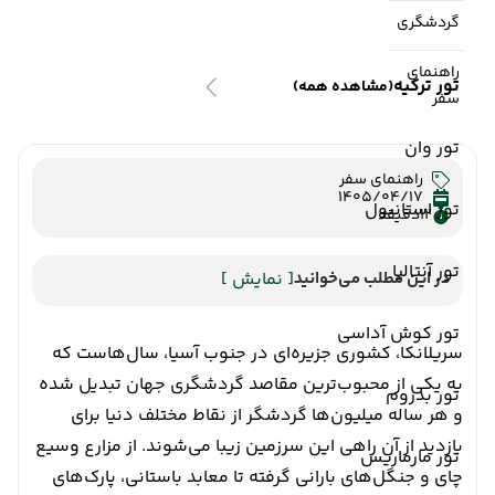
گردشگری
راهنمای
تور ترکیه
(مشاهده همه)
سفر
تور وان
راهنمای سفر
1405/04/17
تور استانبول
12
دقیقه
تور آنتالیا
در این مطلب می‌خوانید
[ نمایش ]
تور کوش آداسی
سریلانکا، کشوری جزیره‌ای در جنوب آسیا، سال‌هاست که
به یکی از محبوب‌ترین مقاصد گردشگری جهان تبدیل شده
تور بدروم
و هر ساله میلیون‌ها گردشگر از نقاط مختلف دنیا برای
بازدید از آن راهی این سرزمین زیبا می‌شوند. از مزارع وسیع
تور مارماریس
چای و جنگل‌های بارانی گرفته تا معابد باستانی، پارک‌های