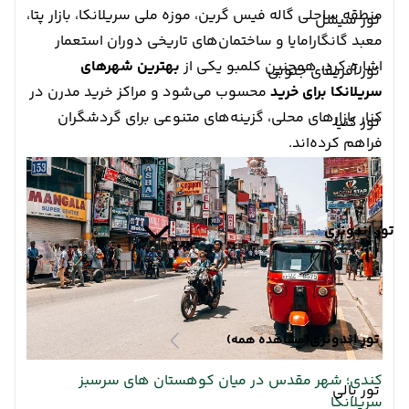
منطقه ساحلی گاله فیس گرین، موزه ملی سریلانکا، بازار پتا،
تور سیشل
معبد گانگارامایا و ساختمان‌های تاریخی دوران استعمار
اشاره کرد. همچنین کلمبو یکی از
بهترین شهرهای
تور آفریقای جنوبی
سریلانکا برای خرید
محسوب می‌شود و مراکز خرید مدرن در
کنار بازارهای محلی، گزینه‌های متنوعی برای گردشگران
تور کنیا
فراهم کرده‌اند.
تور اندونزی
تور اندونزی
(مشاهده همه)
کندی؛ شهر مقدس در میان کوهستان های سرسبز
تور بالی
سریلانکا