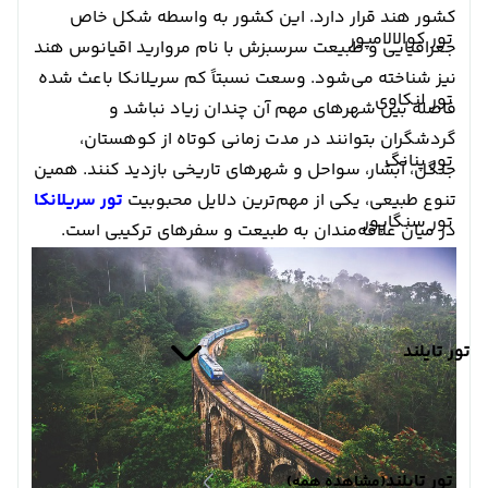
کشور هند قرار دارد. این کشور به واسطه شکل خاص
تور کوالالامپور
جغرافیایی و طبیعت سرسبزش با نام مروارید اقیانوس هند
نیز شناخته می‌شود. وسعت نسبتاً کم سریلانکا باعث شده
تور لنکاوی
فاصله بین شهرهای مهم آن چندان زیاد نباشد و
گردشگران بتوانند در مدت زمانی کوتاه از کوهستان،
تور پنانگ
جنگل، آبشار، سواحل و شهرهای تاریخی بازدید کنند. همین
تنوع طبیعی، یکی از مهم‌ترین دلایل محبوبیت
تور سریلانکا
تور سنگاپور
در میان علاقه‌مندان به طبیعت و سفرهای ترکیبی است.
تور تایلند
تور تایلند
(مشاهده همه)