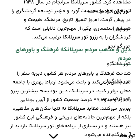
مشاهده کرد. کشور سریلانکا سرانجام در سال ۱۹۴۸
استقلال خود را به دست آورد و مسیر توسعه گردشگری را
تور چین
(مشاهده همه)
در پیش گرفت. امروز تلفیق تاریخ، فرهنگ، طبیعت و
معماری استعماری، یکی از مهم‌ترین دلایلی است که
تور پکن
گردشگران را به
رزرو تور سریلانکا
ترغیب می‌کند.
تور گوانجو
دین و مذهب مردم سریلانکا؛ فرهنگ و باورهای
مردم
تور هانگژو
شناخت فرهنگ و باورهای مردم هر کشور، تجربه سفر را
تور شانگهای
لذت‌بخش‌تر می‌کند و باعث می‌شود ارتباط بهتری با جامعه
محلی برقرار کنید. در سریلانکا، دین بودیسم بیشترین پیرو
تور ترکیبی چین
را دارد و حدود ۷۰ درصد جمعیت کشور از آیین بودایی
پیروی می‌کنند.
معابد سریلانکا
نه تنها مکان‌های مذهبی،
بلکه از مهم‌ترین جاذبه‌های تاریخی و فرهنگی این کشور
نیز هستند و در بسیاری از برنامه‌های تور سریلانکا بازدید از
آن‌ها گنجانده می‌شود.
تور هند