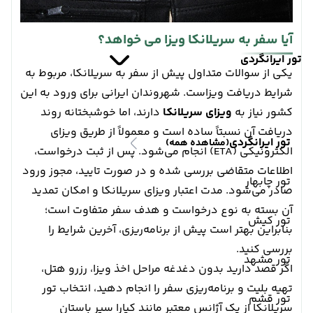
آیا سفر به سریلانکا ویزا می خواهد؟
تور ایرانگردی
یکی از سوالات متداول پیش از سفر به سریلانکا، مربوط به
شرایط دریافت ویزاست. شهروندان ایرانی برای ورود به این
کشور نیاز به
ویزای سریلانکا
دارند، اما خوشبختانه روند
دریافت آن نسبتاً ساده است و معمولاً از طریق ویزای
تور ایرانگردی
(مشاهده همه)
الکترونیکی (ETA) انجام می‌شود. پس از ثبت درخواست،
اطلاعات متقاضی بررسی شده و در صورت تایید، مجوز ورود
تور چابهار
صادر می‌شود. مدت اعتبار ویزای سریلانکا و امکان تمدید
آن بسته به نوع درخواست و هدف سفر متفاوت است؛
تور کیش
بنابراین بهتر است پیش از برنامه‌ریزی، آخرین شرایط را
بررسی کنید.
تور مشهد
اگر قصد دارید بدون دغدغه مراحل اخذ ویزا، رزرو هتل،
تهیه بلیت و برنامه‌ریزی سفر را انجام دهید، انتخاب تور
تور قشم
سریلانکا از یک آژانس معتبر مانند کیارا سیر باستان