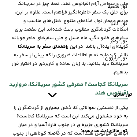
ملی و سواحل آرام اقیانوس هند، همه چیز در سریلانکا
تور فتحیه
برای خلق یک سفر خاطره‌انگیز فراهم است. علاوه بر این،
مردم مهمان‌نواز، غذاهای متنوع، هتل‌های مناسب و
تور آلانیا
امکانات گردشگری مطلوب باعث شده‌اند این مقصد برای
سفرهای خانوادگی، ماه عسل و حتی سفرهای ماجراجویانه
تور ازمیر
گزینه‌ای ایده‌آل باشد. در این
راهنمای سفر به سریلانکا
تلاش کرده‌ایم تمام اطلاعات ضروری را که پیش از سفر به
تور ترابزون
سریلانکا باید بدانید، به زبان ساده و کاربردی در اختیار قرار
بدهیم.
سریلانکا کجاست؟ معرفی کشور سریلانکا، مروارید
اقیانوس هند
تور مالزی
یکی از نخستین سوالاتی که ذهن بسیاری از گردشگران را
به خود مشغول می‌کند این است که سریلانکا کجاست؟
سریلانکا کشوری جزیره‌ای در جنوب قاره آسیا و در میان
تور مالزی
(مشاهده همه)
آب‌های اقیانوس هند است که در فاصله کوتاهی از جنوب