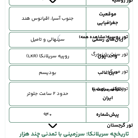
تور روسیه
موقعیت
جنوب آسیا، اقیانوس هند
جغرافیایی
تور روسیه
(مشاهده همه)
زبان‌های رسمی
سینهالی و تامیل
تور سنت پترزبورگ
واحد پول
روپیه سریلانکا (LKR)
تور مسکو
دین غالب
بودیسم
تور ترکیبی روسیه
اختلاف ساعت با
حدود ۲ ساعت جلوتر
ایران
پیش‌شماره
+94
تور گرجستان
تاریخچه سریلانکا؛ سرزمینی با تمدنی چند هزار