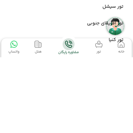
تور سیشل
تور آفریقای جنوبی
تور کنیا
خانه
تور
هتل
واتساپ
مشاوره رایگان
تور اندونزی
اطلاعات تماس
تور اندونزی
(مشاهده همه)
02152327
تور بالی
02191003363