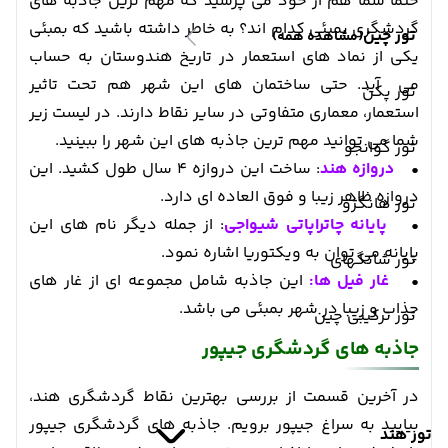
حتما شما هم از خود می پرسید که مهم ترین جاذبه های
گردشگری بمبئی کدام اند؟ به خاطر داشته باشید که بمبئی
تور چین
(مشاهده همه)
یکی از نماد های استعمار در تاریخ هندوستان به حساب
می آید. حتی ساختمان های این شهر هم تحت تاثیر
تور پکن
استعمار، معماری متفاوتی در سایر نقاط دارند. در لیست زیر
شما می توانید مهم ترین جاذبه های این شهر را ببینید.
تور گوانجو
•
دروازه هند
: ساخت این دروازه 4 سال طول کشید. این
دروازه ظاهر زیبا و فوق العاده ای دارد.
تور هانگژو
•
پایانه چاتراپاتی شیواجی
: از جمله دیگر نام های این
پایانه می توان به ویکتوریا اشاره نمود.
تور شانگهای
•
غار فیل ها:
این جاذبه شامل مجموعه ای از غار های
جذاب و زیبا در شهر بمبئی می باشد.
تور ترکیبی چین
جاذبه های گردشگری جیپور
در آخرین قسمت از بررسی بهترین نقاط گردشگری هند،
بیایید به سراغ جیپور برویم. جاذبه های گردشگری جیپور
تور هند