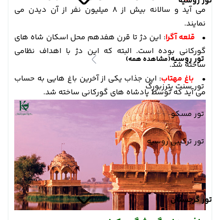
تور روسیه
می آید و سالانه بیش از 8 میلیون نفر از آن دیدن می
نمایند.
•
قلعه آگرا
: این دژ تا قرن هفدهم محل اسکان شاه های
گورکانی بوده است. البته که این دژ با اهداف نظامی
تور روسیه
(مشاهده همه)
ساخته شد.
•
باغ مهتاب
: این جذاب یکی از آخرین باغ هایی به حساب
تور سنت پترزبورگ
می آید که توسط پادشاه های گورکانی ساخته شد.
تور مسکو
تور ترکیبی روسیه
تور گرجستان