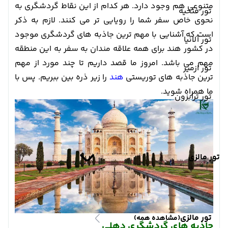
متنوعی هم وجود دارد. هر کدام از این نقاط گردشگری به
تور فتحیه
نحوی خاص سفر شما را رویایی تر می کنند. لازم به ذکر
است که آشنایی با مهم ترین جاذبه های گردشگری موجود
تور آلانیا
در کشور هند برای همه علاقه مندان به سفر به این منطقه
مهم می باشد. امروز ما قصد داریم تا چند مورد از مهم
تور ازمیر
ترین جاذبه های توریستی
هند
را زیر ذره بین ببریم. پس با
ما همراه شوید.
تور ترابزون
تور مالزی
تور مالزی
(مشاهده همه)
جاذبه های گردشگری دهلی