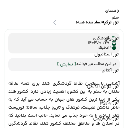
راهنمای
سفر
تور ترکیه
(مشاهده همه)
تور وان
گردشگری
1403/01/27
10
دقیقه
تور استانبول
در این مطلب می‌خوانید
[ نمایش ]
تور آنتالیا
آشنایی با بهترین نقاط گردشگری هند برای همه علاقه
تور کوش آداسی
مندان به سفر به این کشور، اهمیت زیادی دارد. کشور هند
یکی از زیبا ترین کشور های جهان به حساب می آید که به
تور بدروم
خاطر داشتن طبیعت، فرهنگ و تاریخ جذاب، سالانه توریست
های زیادی را به خود جذب می نماید. جالب است بدانید که
تور مارماریس
در استان ها و مناطق مختلف کشور هند، نقاط گردشگری