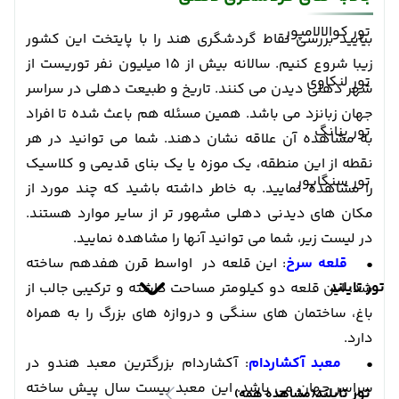
تور کوالالامپور
بیایید بررسی نقاط گردشگری هند را با پایتخت این کشور
زیبا شروع کنیم. سالانه بیش از 15 میلیون نفر توریست از
تور لنکاوی
شهر دهلی دیدن می کنند. تاریخ و طبیعت دهلی در سراسر
جهان زبانزد می باشد. همین مسئله هم باعث شده تا افراد
تور پنانگ
به مشاهده آن علاقه نشان دهند. شما می توانید در هر
نقطه از این منطقه، یک موزه یا یک بنای قدیمی و کلاسیک
تور سنگاپور
را مشاهده نمایید. به خاطر داشته باشید که چند مورد از
مکان های دیدنی دهلی مشهور تر از سایر موارد هستند.
در لیست زیر، شما می توانید آنها را مشاهده نمایید.
•
قلعه سرخ
: این قلعه در اواسط قرن هفدهم ساخته
تور تایلند
شد. این قلعه دو کیلومتر مساحت داشته و ترکیبی جالب از
باغ، ساختمان های سنگی و دروازه های بزرگ را به همراه
دارد.
•
معبد آکشاردام
: آکشاردام بزرگترین معبد هندو در
سراسر جهان می باشد. این معبد بیست سال پیش ساخته
تور تایلند
(مشاهده همه)