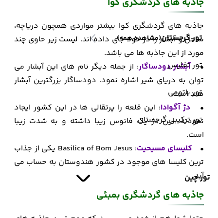
جاذبه های گردشگری کوا
جاذبه های گردشگری کوا بیشتر مواردی همچون دریاچه،
تور گرجستان
(مشاهده همه)
ساحل و آبشار را در خود جای داده اند. لیست زیر حاوی چند
مورد از این جاذبه ها می باشد.
تور تفلیس
•
آبشار دودساگار
: از جمله دیگر نام های این آبشار می
توان به دریای شیر اشاره نمود. دودساگار بزرگترین آبشار
تور باتومی
هند است.
•
دژ آگوادا
: این قلعه را پرتقالی ها در این کشور ایجاد
تور ترکیبی گرجستان
نمودند. این دژ یک فانوس زیبا داشته و به شدت زیبا
است.
•
کلیسای مسیحیت
: Basilica of Bom Jesus یکی از جذاب
ترین کلیسا های موجود در کشور هندوستان به حساب می
آید.
تور چین
جاذبه های گردشگری بمبئی