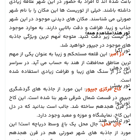
باعث شده اند تا افراد به حضور در این شهر علاقه زیادی
داشته باشند. خیلی از توریست ها این مکان را با نام شهر
صورتی می شناسند. مکان های دیدنی موجود در این شهر
جذاب و زیبا، ظرافت و دقت بالایی دارند. به موارد موجود
تور هند
(مشاهده همه)
در لیست زیر دقت کنید. متوجه مهم ترین ویژگی جاذبه
های موجود در جیپور خواهید شد.
تور آگرا
•
دژ آمبر
: این قلعه مستحکم و زیبا به عنوان یکی از مهم
ترین مناطق محافظت از هند به حساب می آید. در سراسر
تور دهلی
این دژ از سنگ های زیبا و ظرافت زیادی استفاده شده
است.
تور بمبئی
•
کاخ مرکزی جیپور
: این مورد از جاذبه های گردشگری
جیپور در قسمت شمال شرقی شهر بنا شده است. این کاخ
تور گوا
در قرن هجدهم ساخته شد. جالب است بدانید که در دل
این کاخ، نمایشگاه و موزه و معبد وجود دارد.
تور ترکیبی هند
•
جال محل
: جال محل یک باغ وسط دریاچه است! این
مورد از جاذبه های شهر صورتی هم در قرن هجدهم