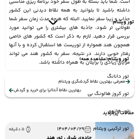
است. شما باید بسته به طول سفر خود برنامه ریزی مناسبی
داشته باشید تا بتوانید به همه نقاط دیدنی این کشور
جذاب و زیبا سفر نمایید. البته که هرچه مدت زمان سفر شما
تور ویتنام
طولانی تر شود، جاذبه های بیشتری را می توانید مورد
بررسی قرار دهید. لازم به ذکر است که کشور های خاصی
همچون هند همواره از توریست ها استقبال کرده و با آنها
رفتار خوبی دارند. در نتیجه، سفر به کشور هند می تواند
تور ویتنام
(مشاهده همه)
مزایای زیادی را برایتان به همراه داشته باشد.
تور دانانگ
معرفی بهترین نقاط گردشگری ویتنام
بهترین نقاط آنتالیا برای خرید و گردش
تور کروز هالونگ بی
تور هانوی
مقالات پربازدید
تور ترکیبی ویتنام
1404/04/29
5 دقیقه
جادوی شرق ، تور هند