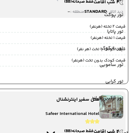
4 شب اقامت
فقط صبحانه
(BB)
-
STANDARD
دید اتاق :
منطقه :
تور پوکت
قیمت 2 تخته (هرنفر)
تور پاتایا
قیمت 1 تخته (هرنفر)
تور بانکوک
قیمت کودک با تخت (هر نفر)
قیمت کودک بدون تخت (هرنفر)
تور سامویی
تور کرابی
تور ترکیبی تایلند
هتل سفیر اینترنشنال
Safeer International Hotel
4 شب اقامت
فقط صبحانه
(BB)