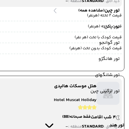
-
STANDARD
دید اتاق :
منطقه :
تور چین
(مشاهده همه)
قیمت 2 تخته (هرنفر)
تور پکن
قیمت 1 تخته (هرنفر)
قیمت کودک با تخت (هر نفر)
تور گوانجو
قیمت کودک بدون تخت (هرنفر)
تور هانگژو
تور شانگهای
هتل موسکات هالیدی
تور ترکیبی چین
Hotel Muscat Holiday
4 شب اقامت
فقط صبحانه
(BB)
تور هند
-
STANDARD
دید اتاق :
منطقه :