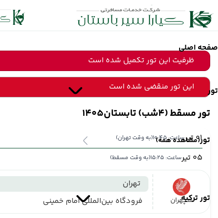
صفحه اصلی
ظرفیت این تور تکمیل شده است
این تور منقضی شده است
تور
تور مسقط (4شب) تابستان1405
01 تیر
ساعت: 10:45
(به وقت تهران)
تور
(مشاهده همه)
05 تیر
ساعت: 15:25
(به وقت مسقط)
تهران
تور ترکیه
سپهران
فرودگاه بین‌المللی امام خمینی