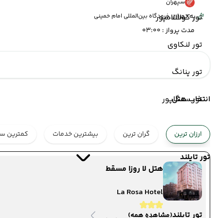
سپهران
به تهران ,
تور کوالالامپور
فرودگاه بین‌المللی امام خمینی
مدت پرواز : 03:00
تور لنکاوی
تور پنانگ
انتخاب هتل
تور سنگاپور
ارزان ترین
گران ترین
بیشترین خدمات
کمترین ست
تور تایلند
هتل لا روزا مسقط
La Rosa Hotel
تور تایلند
(مشاهده همه)