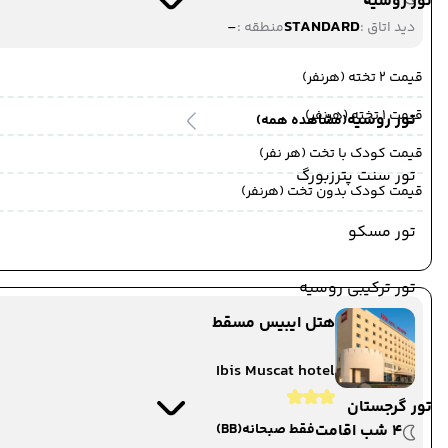
تور روسیه
-
STANDARD
دید اتاق :
منطقه :
قیمت 2 تخته (هرنفر)
قیمت 1 تخته (هرنفر)
تور روسیه
(مشاهده همه)
قیمت کودک با تخت (هر نفر)
تور سنت پترزبورگ
قیمت کودک بدون تخت (هرنفر)
تور مسکو
تور ترکیبی روسیه
هتل ایبیس مسقط
Ibis Muscat hotel
تور گرجستان
4 شب اقامت
فقط صبحانه
(BB)