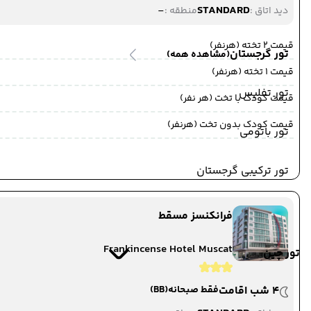
-
STANDARD
دید اتاق :
منطقه :
قیمت 2 تخته (هرنفر)
تور گرجستان
(مشاهده همه)
قیمت 1 تخته (هرنفر)
تور تفلیس
قیمت کودک با تخت (هر نفر)
قیمت کودک بدون تخت (هرنفر)
تور باتومی
تور ترکیبی گرجستان
فرانکنسز مسقط
Frankincense Hotel Muscat
تور چین
4 شب اقامت
فقط صبحانه
(BB)