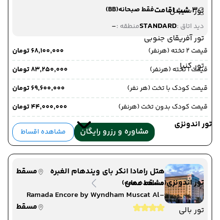
3 شب اقامت
فقط صبحانه
(BB)
تور سیشل
-
STANDARD
دید اتاق :
منطقه :
تور آفریقای جنوبی
قیمت 2 تخته (هرنفر)
۶۸٬۱۰۰٬۰۰۰ تومان
تور کنیا
قیمت 1 تخته (هرنفر)
۸۳٬۲۵۰٬۰۰۰ تومان
قیمت کودک با تخت (هر نفر)
۶۹٬۶۰۰٬۰۰۰ تومان
قیمت کودک بدون تخت (هرنفر)
۴۴٬۰۰۰٬۰۰۰ تومان
تور اندونزی
مشاوره و رزرو رایگان
مشاهده اقساط
هتل رامادا انکر بای ویندهام الغبره
مسقط
تور اندونزی
مسقط عمان
(مشاهده همه)
Ramada Encore by Wyndham Muscat Al-
Ghubra
مسقط
تور بالی