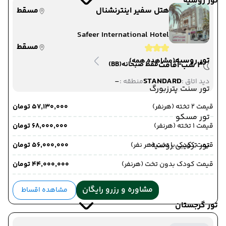
تور روسیه
هتل سفیر اینترنشنال
مسقط
Safeer International Hotel
مسقط
تور روسیه
(مشاهده همه)
3 شب اقامت
فقط صبحانه
(BB)
-
STANDARD
دید اتاق :
منطقه :
تور سنت پترزبورگ
قیمت 2 تخته (هرنفر)
۵۷٬۱۳۰٬۰۰۰ تومان
تور مسکو
قیمت 1 تخته (هرنفر)
۶۸٬۰۰۰٬۰۰۰ تومان
تور ترکیبی روسیه
قیمت کودک با تخت (هر نفر)
۵۶٬۰۰۰٬۰۰۰ تومان
قیمت کودک بدون تخت (هرنفر)
۴۴٬۰۰۰٬۰۰۰ تومان
مشاوره و رزرو رایگان
مشاهده اقساط
تور گرجستان