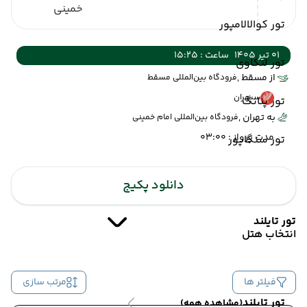
خمینی
تور کوالالامپور
01 تیر 1405
ساعت : 15:25
تور لنکاوی
از مسقط ,
فرودگاه بین‌المللی مسقط
سپهران
تور پنانگ
به تهران ,
فرودگاه بین‌المللی امام خمینی
مدت پرواز : 03:00
تور سنگاپور
دانلود پکیج
تور تایلند
انتخاب هتل
فیلتر ها
مرتب سازی
تور تایلند
(مشاهده همه)