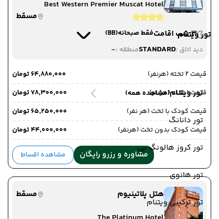
Best Western Premier Muscat Hotel
مسقط
3 شب اقامت
فقط صبحانه
(BB)
تور ویتنام
-
STANDARD
دید اتاق :
منطقه :
قیمت 2 تخته (هرنفر)
۶۴٬۸۸۰٬۰۰۰ تومان
تور ویتنام
قیمت 1 تخته (هرنفر)
۷۸٬۳۰۰٬۰۰۰ تومان
(مشاهده همه)
قیمت کودک با تخت (هر نفر)
۶۵٬۲۵۰٬۰۰۰ تومان
تور دانانگ
قیمت کودک بدون تخت (هرنفر)
۴۴٬۰۰۰٬۰۰۰ تومان
تور کروز هالونگ بی
مشاوره و رزرو رایگان
مشاهده اقساط
تور هانوی
هتل پلاتینیوم
مسقط
تور ترکیبی ویتنام
The Platinum Hotel