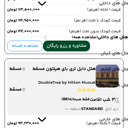
تل های داخلی
قیمت 1 تخته (هرنفر)
۱۱۳٬۵۰۰٬۰۰۰ تومان
قیمت کودک با تخت (هر نفر)
۷۴٬۹۵۰٬۰۰۰ تومان
قیمت کودک بدون تخت (هرنفر)
۴۴٬۰۰۰٬۰۰۰ تومان
هتل های داخلی
(مشاهده همه)
مشاوره و رزرو رایگان
مشاهده اقساط
تل های کیش
هتل دابل تری بای هیلتون مسقط
مسقط
تل های قشم
DoubleTree by Hilton Muscat
ل های چابهار
مسقط
3 شب اقامت
فقط صبحانه
(BB)
-
STANDARD
دید اتاق :
منطقه :
تل های خارجی
قیمت 2 تخته (هرنفر)
۹۳٬۲۳۰٬۰۰۰ تومان