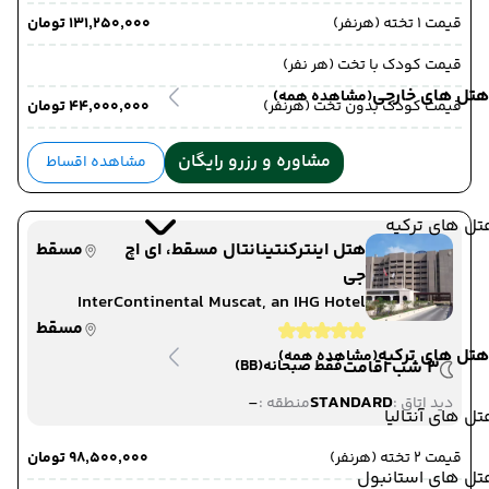
قیمت 1 تخته (هرنفر)
۱۳۱٬۲۵۰٬۰۰۰ تومان
قیمت کودک با تخت (هر نفر)
هتل های خارجی
(مشاهده همه)
قیمت کودک بدون تخت (هرنفر)
۴۴٬۰۰۰٬۰۰۰ تومان
مشاوره و رزرو رایگان
مشاهده اقساط
ل های ترکیه
هتل اینترکنتینانتال مسقط، ای اچ
مسقط
جی
InterContinental Muscat, an IHG Hotel
مسقط
هتل های ترکیه
(مشاهده همه)
3 شب اقامت
فقط صبحانه
(BB)
-
STANDARD
دید اتاق :
منطقه :
ل های آنتالیا
قیمت 2 تخته (هرنفر)
۹۸٬۵۰۰٬۰۰۰ تومان
تل های استانبول