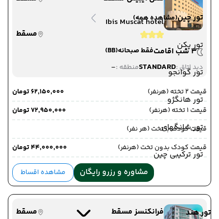
تور چین
(مشاهده همه)
Ibis Muscat hotel
مسقط
تور پکن
3 شب اقامت
فقط صبحانه
(BB)
-
STANDARD
دید اتاق :
منطقه :
تور گوانجو
قیمت 2 تخته (هرنفر)
۶۲٬۱۵۰٬۰۰۰ تومان
تور هانگژو
قیمت 1 تخته (هرنفر)
۷۲٬۹۵۰٬۰۰۰ تومان
تور شانگهای
قیمت کودک با تخت (هر نفر)
قیمت کودک بدون تخت (هرنفر)
۴۴٬۰۰۰٬۰۰۰ تومان
تور ترکیبی چین
مشاوره و رزرو رایگان
مشاهده اقساط
فرانکنسز مسقط
مسقط
تور هند