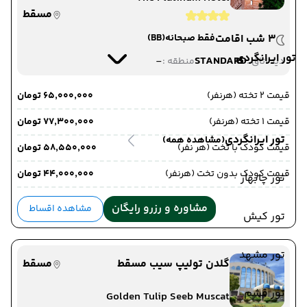
مسقط
3 شب اقامت
فقط صبحانه
(BB)
تور ایرانگردی
-
STANDARD
دید اتاق :
منطقه :
قیمت 2 تخته (هرنفر)
۶۵٬۰۰۰٬۰۰۰ تومان
قیمت 1 تخته (هرنفر)
۷۷٬۳۰۰٬۰۰۰ تومان
تور ایرانگردی
(مشاهده همه)
قیمت کودک با تخت (هر نفر)
۵۸٬۵۵۰٬۰۰۰ تومان
قیمت کودک بدون تخت (هرنفر)
۴۴٬۰۰۰٬۰۰۰ تومان
تور چابهار
مشاوره و رزرو رایگان
مشاهده اقساط
تور کیش
تور مشهد
گلدن تولیپ سیب مسقط
مسقط
تور قشم
Golden Tulip Seeb Muscat