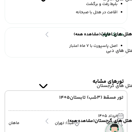
بلیط رفت و برگشت
اقامت در هتل با صبحانه
هتل های امارات
مدارک لازم
(مشاهده همه)
اصل پاسپورت با 7 ماه اعتبار
تل های دبی
تورهای مشابه
تل های گرجستان
تور مسقط (3شب) تابستان1405
خرداد 1405
هتل های گرجستان
(مشاهده همه)
3 شب
مبدا: تهران
ماهان