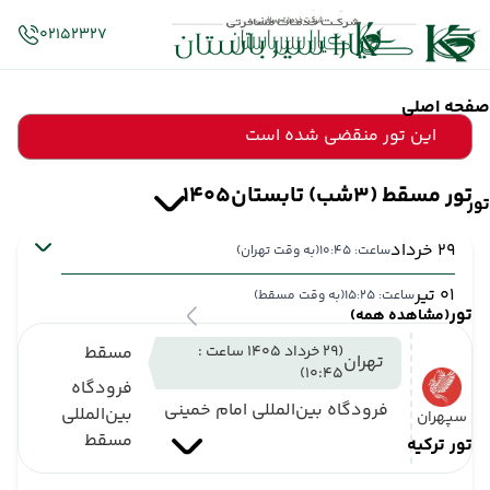
02152327
صفحه اصلی
این تور منقضی شده است
تور مسقط (3شب) تابستان1405
تور
29 خرداد
ساعت: 10:45
(به وقت تهران)
01 تیر
ساعت: 15:25
(به وقت مسقط)
تور
(مشاهده همه)
(29 خرداد 1405 ساعت :
مسقط
تهران
10:45)
فرودگاه
فرودگاه بین‌المللی امام خمینی
بین‌المللی
سپهران
مسقط
تور ترکیه